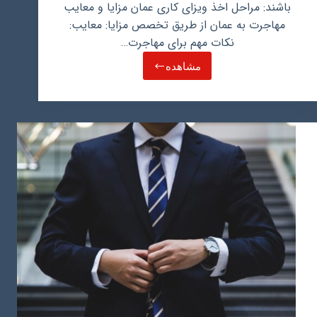
باشند: مراحل اخذ ویزای کاری عمان مزایا و معایب
مهاجرت به عمان از طریق تخصص مزایا: معایب:
نکات مهم برای مهاجرت…
مشاهده
مهاجرت
به
عمان
از
طریق
تخصص،
مسیری
برای
شکوفایی
حرفه
ای