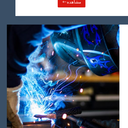
مشاهده
نحوه
دریافت
جاب
افر
و
کار
در
عمان