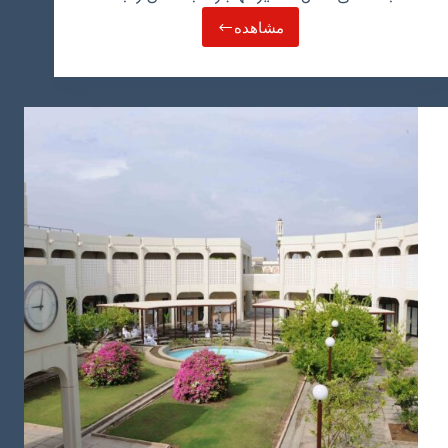
مشاهده
شرایط
و
هزینه
مهاجرت
به
عمان
در
سال
2024