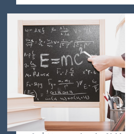
های
عمان:
دروازه
ای
به
تحصیلات
عالی
در
خاورمیانه