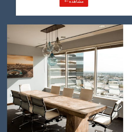
مشاهده
احداث
گلخانه
و
پرورش
صیفی
جات
در
عمان