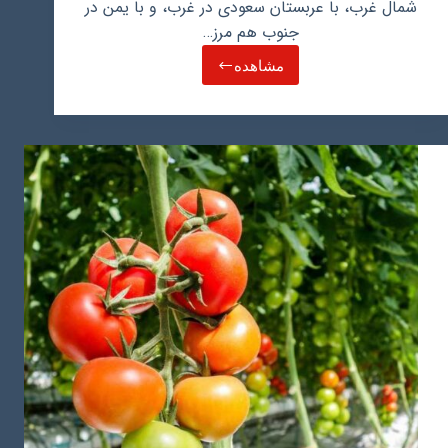
شمال غرب، با عربستان سعودی در غرب، و با یمن در
جنوب هم مرز…
مشاهده
راهنمای
کامل
توسعه
کسب
و
کار
در
عمان