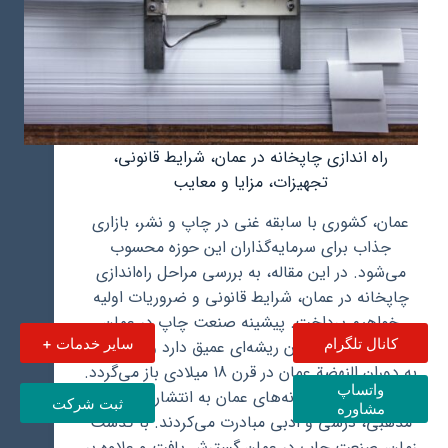
راه اندازی چاپخانه در عمان، شرایط قانونی،
تجهیزات، مزایا و معایب
عمان، کشوری با سابقه غنی در چاپ و نشر، بازاری
جذاب برای سرمایه‌گذاران این حوزه محسوب
می‌شود. در این مقاله، به بررسی مراحل راه‌اندازی
چاپخانه در عمان، شرایط قانونی و ضروریات اولیه
خواهیم پرداخت. پیشینه صنعت چاپ در عمان
کانال تلگرام
سایر خدمات +
صنعت چاپ در عمان ریشه‌ای عمیق دارد و قدمت آن
به دوران النهضة عمان در قرن 18 میلادی باز می‌گردد.
واتساپ
در آن زمان، چاپخانه‌های عمان به انتشار کتاب‌های
ثبت شرکت
مشاوره
مذهبی، درسی و ادبی مبادرت می‌کردند. با گذشت
زمان، صنعت چاپ در عمان گسترش یافت و علاوه بر