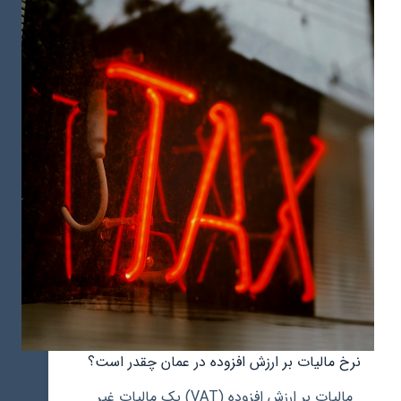
عمان
بدانید:
فراتر
از
سواحل
طلایی
و
قلعه‌های
باشکوه
نرخ مالیات بر ارزش افزوده در عمان چقدر است؟
مالیات بر ارزش افزوده (VAT) یک مالیات غیر