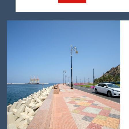
شرکت
سهامی
خاص
در
عمان،
دروازه
ای
به
تجارت
جهانی