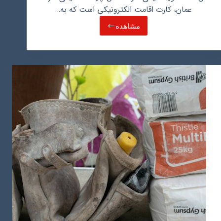
عمان، کارت اقامت الکترونیکی است که به…
مشاهده
آیدی
کارت
عمان
(بطاقه
عمانی):
شرایط
دریافت،
مزایا،
هزینه
و
نحوه
تمدید
آن