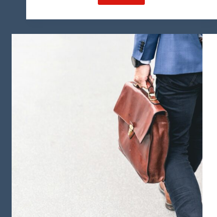
گچکاری
در
عمان
و
مهاجرت
از
طریق
این
حرفه