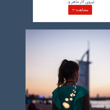
نیروی کار ماهر و…
مشاهده
چه
کاری
در
عمان
خوب
است؟
بررسی
صنایع
و
مشاغل
پرطرفدار