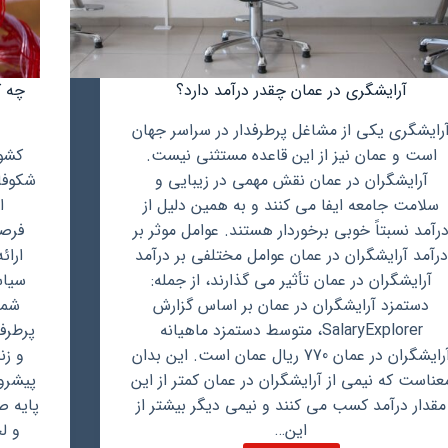
آرایشگری در عمان چقدر درآمد دارد؟
چه ک
رایشگری یکی از مشاغل پرطرفدار در سراسر جهان
است و عمان نیز از این قاعده مستثنی نیست.
کشور
آرایشگران در عمان نقش مهمی در زیبایی و
شکوفا
سلامت جامعه ایفا می کنند و به همین دلیل از
ا
رآمد نسبتاً خوبی برخوردار هستند. عوامل موثر بر
فرصت
درآمد آرایشگران در عمان عوامل مختلفی بر درآمد
ارائ
آرایشگران در عمان تأثیر می گذارند، از جمله:
سیاس
دستمزد آرایشگران در عمان بر اساس گزارش
شما
SalaryExplorer، متوسط ​​دستمزد ماهیانه
پرطرف
آرایشگران در عمان 770 ریال عمان است. این بدان
و زن
عناست که نیمی از آرایشگران در عمان کمتر از این
پیشرو 
مقدار درآمد کسب می کنند و نیمی دیگر بیشتر از
پایه ص
این…
و ل