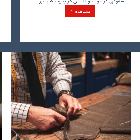
سعودی در غرب، و با یمن در جنوب هم مرز…
مشاهده
راهنمای
کامل
توسعه
کسب
و
کار
در
عمان