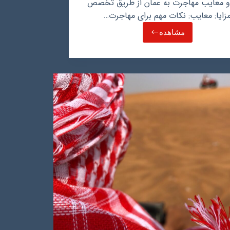
 و معایب مهاجرت به عمان از طریق تخصص
زایا: معایب: نکات مهم برای مهاجرت…
مشاهده
مهاجرت
به
عمان
از
طریق
تخصص،
مسیری
برای
شکوفایی
حرفه
ای