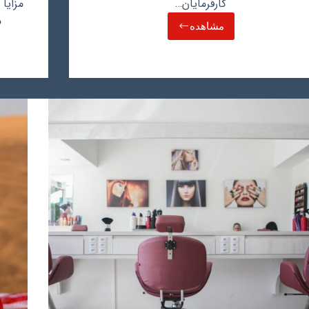
کارفرمایان…
مزایا
م
مشاهده
حداقل
حقوق
و
دستمزد
در
قوانین
کار
عمان
چقدر
است؟