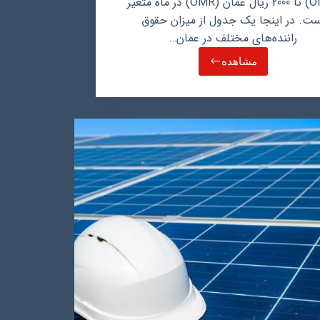
(OMR) تا 2000 ریال عمان (OMR) در ماه متغیر
ست. در اینجا یک جدول از میزان حقوق
راننده‌های مختلف در عمان…
مشاهده
حقوق
راننده
در
عمان
چقدر
است
و
عوامل
موثر
بر
میزان
حقوق
چیست؟