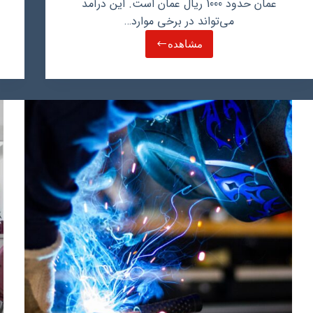
عمان حدود 1000 ریال عمان است. این درآمد
می‌تواند در برخی موارد…
مشاهده
درآمد
و
دستمزد
خیاطی
در
عمان
و
مهمترین
نکات
مهاجرت
از
طریق
خیاطی