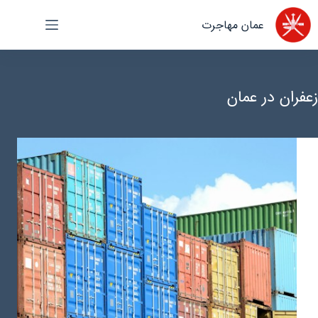
رش
عمان مهاجرت
ه
حتوا
زعفران در عمان