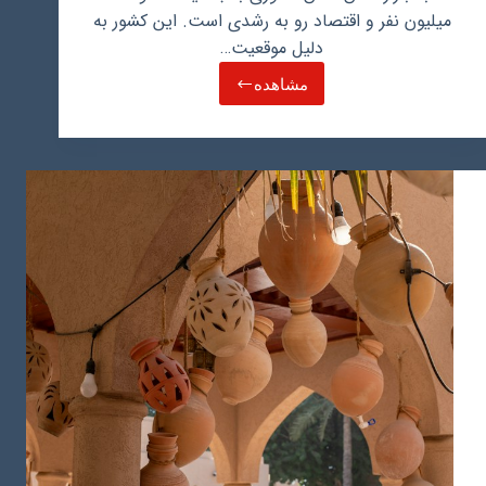
میلیون نفر و اقتصاد رو به رشدی است. این کشور به
دلیل موقعیت…
مشاهده
پرسودترین
کالاهای
صادراتی
از
ایران
به
عمان
و
شرایط
صادرات
به
این
کشور