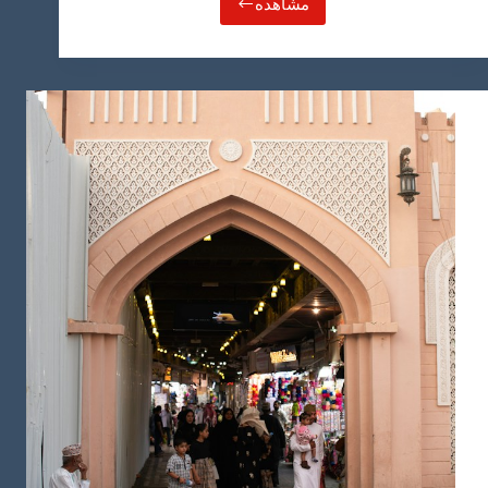
مشاهده
بازار
مطرح
مسقط
عمان،
عطر
ادویه
با
قصه‌های
هزار
و
یک
شب