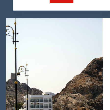
همه
چیز
درباره
کشور
عمان
و
زندگی
در
عمان
2024