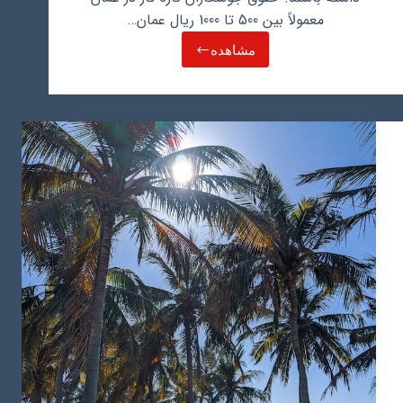
معمولاً بین 500 تا 1000 ریال عمان…
مشاهده
حقوق
جوشکار
در
عمان
چقدر
است؟
مهاجرت
جوشکاران
به
عمان