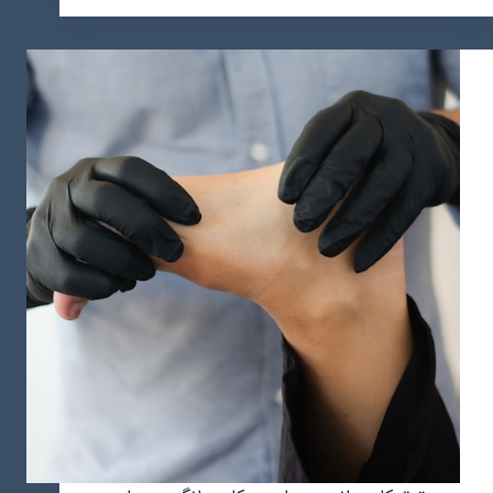
هزینه
مهاجرت
به
عمان
در
سال
2024