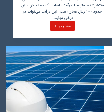
منتشرشده، متوسط درآمد ماهانه یک خیاط در عمان
حدود 1000 ریال عمان است. این درآمد می‌تواند در
برخی موارد…
مشاهده
درآمد
و
دستمزد
خیاطی
در
عمان
و
مهمترین
نکات
مهاجرت
از
طریق
خیاطی