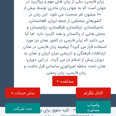
زبان فارسی، یکی از زبان های مهم و پرکاربرد در
جهان است که به عنوان زبان مادری توسط بیش از
۱۱۰ میلیون نفر صحبت می شود. این زبان در
کشورهای مختلفی از جمله ایران، افغانستان،
تاجیکستان، ازبکستان، قزاقستان، ترکمنستان و
بخش هایی از پاکستان و هند کاربرد دارد. اما آیا
می دانید که زبان فارسی در کشور عمان نیز مورد
استفاده قرار می گیرد؟ پیشینه زبان فارسی در عمان
ارتباطات فرهنگی و تاریخی میان ایران و عمان به
دوران پیش از اسلام باز می گردد. در این دوران،
عمان تحت سلطه امپراتوری ساسانی قرار داشت و
زبان فارسی، زبان رسمی…
مشاهده
آیا
زبان
کانال تلگرام
سایر خدمات +
فارسی
در
عمان
واتساپ
هم
ثبت شرکت
کپی‌رایت © ‏2026 - کلیه حقوق برای وبسایت
مشاوره
استفاده