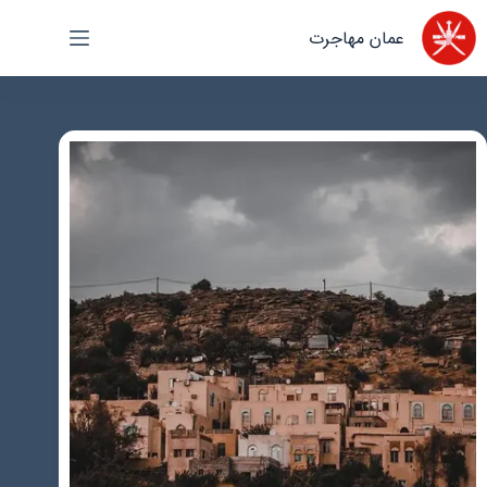
رش
عمان مهاجرت
ه
حتوا