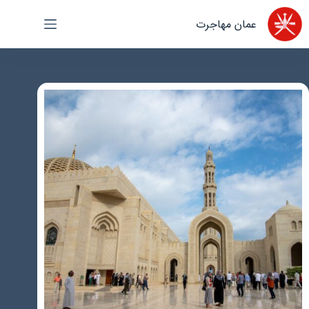
رش
عمان مهاجرت
ه
حتوا