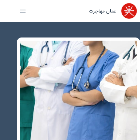
رش
عمان مهاجرت
ه
حتوا