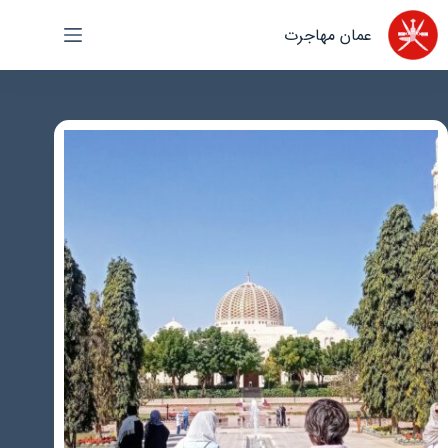
رش
عمان مهاجرت
ه
حتوا